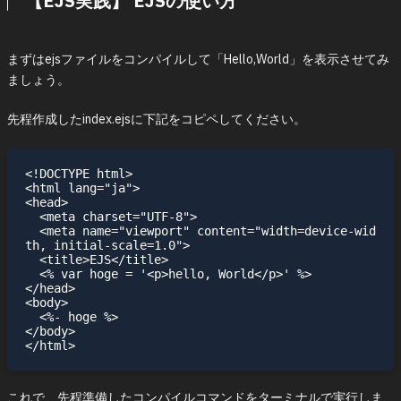
【EJS実践】 EJSの使い方
まずはejsファイルをコンパイルして「Hello,World」を表示させてみ
ましょう。
先程作成したindex.ejsに下記をコピペしてください。
<!DOCTYPE html>

<html lang="ja">

<head>

  <meta charset="UTF-8">

  <meta name="viewport" content="width=device-wid
th, initial-scale=1.0">

  <title>EJS</title>

  <% var hoge = '<p>hello, World</p>' %>

</head>

<body>

  <%- hoge %>

</body>

これで、先程準備したコンパイルコマンドをターミナルで実行しま