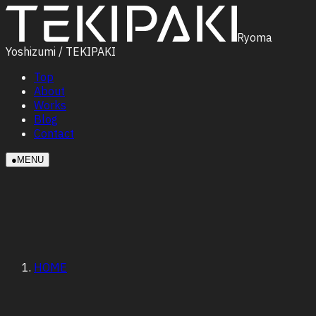
Ryoma
Yoshizumi / TEKIPAKI
Top
About
Works
Blog
Contact
●
MENU
HOME