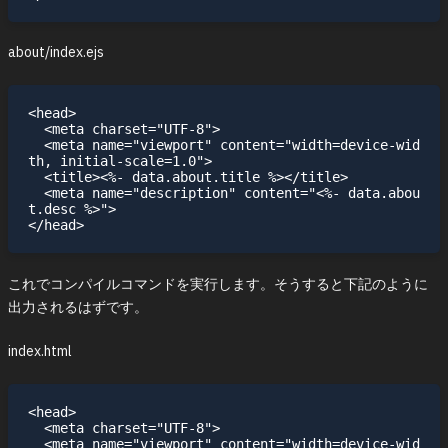
about/index.ejs
<head>

  <meta charset="UTF-8">

  <meta name="viewport" content="width=device-wid
th, initial-scale=1.0">

  <title><%- data.about.title %></title>

  <meta name="description" content="<%- data.abou
t.desc %>">

これでコンパイルコマンドを実行します。そうすると下記のように
出力されるはずです。
index.html
<head>

  <meta charset="UTF-8">

  <meta name="viewport" content="width=device-wid