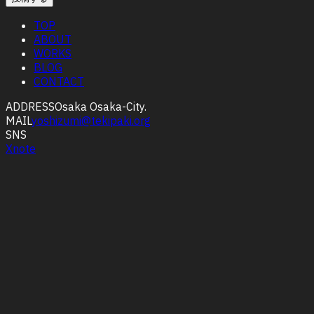
TOP
ABOUT
WORKS
BLOG
CONTACT
ADDRESS
Osaka Osaka-City.
MAIL
yoshizumi@tekipaki.org
SNS
X
note