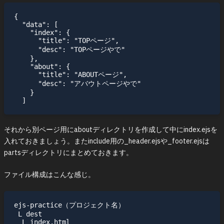
{

  "data": [

    "index": {

      "title": "TOPページ",

      "desc": "TOPページやで"

    },

    "about": {

      "title": "ABOUTページ",

      "desc": "アバウトページやで"

    }

それから別ページ用にaboutディレクトリを作成して中にindex.ejsを
入れておきましょう。またinclude用の_header.ejsや_footer.ejsは
partsディレクトリにまとめておきます。
ファイル構成はこんな感じ。
ejs-practice（プロジェクト名）

 L dest

  L index.html
