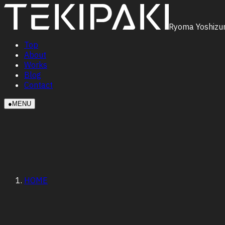
Ryoma Yoshizu
Top
About
Works
Blog
Contact
●
MENU
HOME